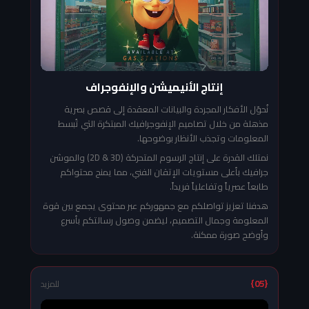
إنتاج الأنيميشن والإنفوجراف
نُحوّل الأفكار المجردة والبيانات المعقدة إلى قصص بصرية
مذهلة من خلال تصاميم الإنفوجرافيك المبتكرة التي تُبسط
المعلومات وتجذب الأنظار بوضوحها.
نمتلك القدرة على إنتاج الرسوم المتحركة (2D & 3D) والموشن
جرافيك بأعلى مستويات الإتقان الفني، مما يمنح محتواكم
طابعاً عصرياً وتفاعلياً فريداً.
هدفنا تعزيز تواصلكم مع جمهوركم عبر محتوى يجمع بين قوة
المعلومة وجمال التصميم، ليضمن وصول رسالتكم بأسرع
وأوضح صورة ممكنة.
{05}
للمزيد