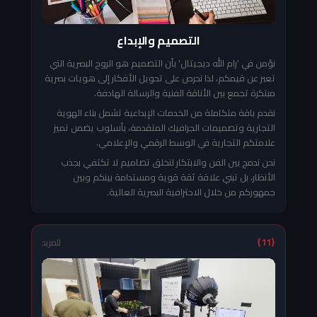
التصميم والإبداع
نؤمن في 'رام الله ديجيتال' بأن التصميم هو الروح البصرية التي
تعبر عن قيمكم، لذا نحرص على تحويل الأفكار إلى هويات بصرية
مبتكرة تجمع بين الأناقة الفنية والرسالة الهادفة.
نقدم باقة متكاملة من الخدمات الإبداعية تشمل بناء الهوية
التجارية وتصميمات الجرافيك المتقدمة، بأسلوب يضمن تميز
علامتكم التجارية في الوسط الرقمي والإعلامي.
نحن ندمج بين الفن والابتكار لنخلق تصاميم لا تكتفي بجذب
الأنظار، بل تبني علاقة ثقة قوية ومستدامة بينكم وبين
جمهوركم من خلال الاحترافية البصرية العالية.
{11}
للمزيد