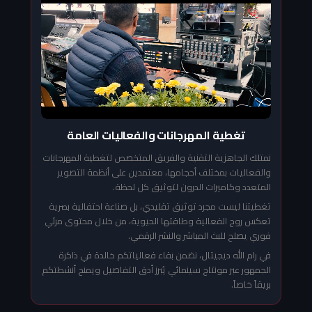
تغطية المهرجانات والفعاليات العامة
نمتلك الجاهزية التقنية والفريق المتخصص لتغطية المهرجانات
والفعاليات بمختلف أحجامها، معتمدين على أنظمة التصوير
المتعدد وكاميرات الدرون لتوثيق كل لحظة.
تغطيتنا ليست مجرد توثيق تقليدي، بل صناعة احتفالية بصرية
تعكس روح الفعالية وطاقتها الحيوية، من خلال محتوى مرئي
فوري يصلح للبث المباشر والنشر الرقمي.
في رام الله ديجيتال، نضمن بقاء فعالياتكم خالدة في ذاكرة
الجمهور عبر مونتاج سينمائي يُبرز أدق التفاصيل ويمنح أنشطتكم
بريقاً خاصاً.