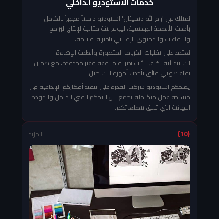
خدمات الاستوديو الداخلي
نمتلك في 'رام الله ديجيتال' استوديو داخلياً مجهزاً بالكامل
بأحدث الأنظمة الهندسية، ليوفر بيئة مثالية لإنتاج البرامج
واللقاءات والمحتوى الإعلاني باحترافية تامة.
نعتمد على تقنيات الكروما المتطورة وأنظمة الإضاءة
السينمائية لخلق بيئات بصرية متنوعة وغير محدودة، مع ضمان
نقاء صوتي فائق بأحدث أجهزة التسجيل.
يمنحكم استوديو شركتنا القدرة على تنفيذ أفكاركم الإبداعية في
مساحة عمل متكاملة تجمع بين التحكم الفني الكامل والجودة
النهائية التي تليق بتطلعاتكم.
{10}
للمزيد