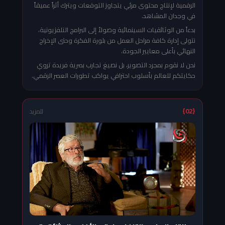
الرقمية لإنتاج محتوى مرئي يتجاوز التوقعات ويترك أثراً عميقاً
في وجدان المشاهد.
بدءاً من الوثائقيات السينمائية وصولاً إلى البرامج التلفزيونية،
نتولى إدارة كافة مراحل العمل من بلورة الفكرة وحتى الإخراج
النهائي بأعلى معايير الجودة.
نحن لا نقوم بمجرد التصوير، بل نصيغ تجارب بصرية فريدة تروي
حكايتكم للعالم بأسلوب احترافي يواكب تطورات العصر الرقمي.
{02}
للمزيد