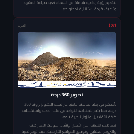
لتقديم رؤية إبداعية شاملة من السماء تعيد صياغة المشهد
وتضيف قيمة استثنائية لمحتواكم.
{07}
للمزيد
تصوير 360 درجة
نأخذكم في رحلة تفاعلية غامرة عبر تقنية التصوير بزاوية 360
درجة، مما يتيح للمشاهد التواجد في قلب الحدث واستكشاف
كافة التفاصيل والزوايا بحرية تامة.
تعد هذه التقنية الحل الأمثل لإنشاء الجولات الافتراضية
والترويج العقاري وتوثيق المواقع التاريخية، حيث توفر تجربة