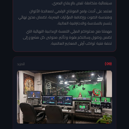
سينمائية متكاملة تنبض بالإيقاع البصري.
نعتمد على أحدث برامج المونتاج الرقمي لمعالجة الألوان
وهندسة الصوت وإضافة المؤثرات البصرية، لضمان مخرج نهائي
يتسم بالسلاسة والاحترافية العالية.
مهمتنا منح محتواكم المرئي اللمسة الإبداعية النهائية التي
تضمن وصول رسالتكم بقوة وتأثير، محولين كل مشروع إلى
تحفة فنية تواكب أرقى المعايير العالمية.
{09}
للمزيد