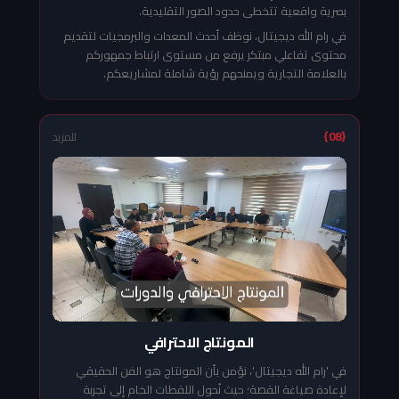
بصرية واقعية تتخطى حدود الصور التقليدية.
في رام الله ديجيتال، نوظف أحدث المعدات والبرمجيات لتقديم
محتوى تفاعلي مبتكر يرفع من مستوى ارتباط جمهوركم
بالعلامة التجارية ويمنحهم رؤية شاملة لمشاريعكم.
{08}
للمزيد
المونتاج الاحترافي
في 'رام الله ديجيتال'، نؤمن بأن المونتاج هو الفن الحقيقي
لإعادة صياغة القصة؛ حيث نُحول اللقطات الخام إلى تجربة