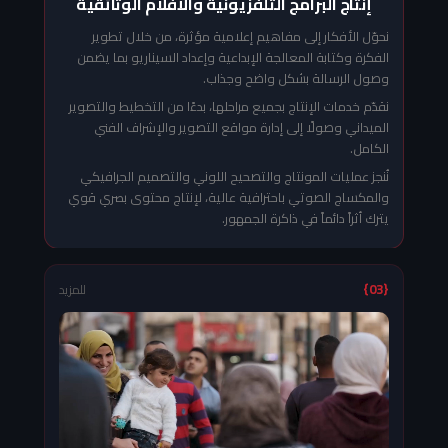
إنتاج البرامج التلفزيونية والأفلام الوثائقية
نحوّل الأفكار إلى مفاهيم إعلامية مؤثرة، من خلال تطوير
الفكرة وكتابة المعالجة الإبداعية وإعداد السيناريو بما يضمن
وصول الرسالة بشكل واضح وجذاب.
نقدّم خدمات الإنتاج بجميع مراحلها، بدءًا من التخطيط والتصوير
الميداني وصولًا إلى إدارة مواقع التصوير والإشراف الفني
الكامل.
نُنجز عمليات المونتاج والتصحيح اللوني والتصميم الجرافيكي
والمكساج الصوتي باحترافية عالية، لإنتاج محتوى بصري قوي
يترك أثراً دائماً في ذاكرة الجمهور.
{03}
للمزيد