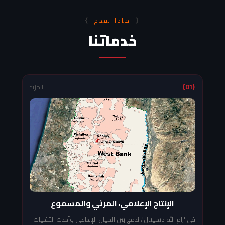
}
{
ماذا نقدم
خدماتنا
{01}
للمزيد
الإنتاج الإعلامي، المرئي والمسموع
في 'رام الله ديجيتال'، ندمج بين الخيال الإبداعي وأحدث التقنيات