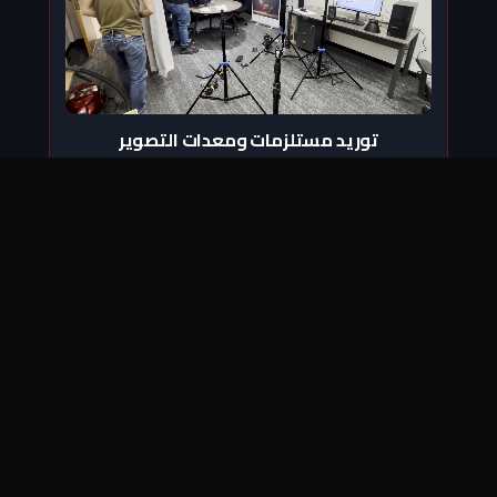
توريد مستلزمات ومعدات التصوير
نسعى في 'رام الله ديجيتال' لدعم مجتمع صناع المحتوى
والمحترفين عبر توفير أحدث معدات التصوير والإنتاج الإعلامي،
من كاميرات سينمائية وعدسات احترافية وأدوات إضاءة
وصوت.
نضمن لكم الحصول على أرقى الماركات العالمية التي تكفل
استمرارية الإبداع، مع الالتزام بتوريد مستلزمات تقنية تواكب
التطور المتسارع في عالم الإنتاج الرقمي.
بفضل خبرتنا الميدانية الطويلة، نقدم لكم المشورة الفنية
المتخصصة لمساعدتكم في اختيار الأدوات المثالية التي تخدم
رؤيتكم الإبداعية وتضمن أعلى كفاءة في النتائج.
{12}
للمزيد