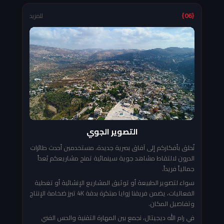
{06}
للمزيد
التصوير الجوي
نُحلق بأفكاركم إلى آفاق بصرية جديدة، مستخدمين أحدث طائرات
الدرون لالتقاط مشاهد جوية سينمائية تمنح مشاريعكم بُعداً
جمالياً فريداً.
سواء لتصوير الطبيعة أو توثيق المشاريع الإنشائية أو تغطية
الفعاليات، يضمن فريقنا زوايا مبتكرة بدقة 4K تبرز ضخامة الإنتاج
وتفاصيل المكان.
في رام الله ديجيتال، نجمع بين المهارة التقنية والحس الفني